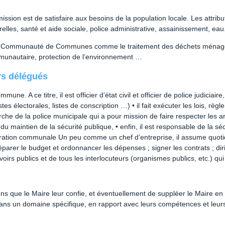
 mission est de satisfaire aux besoins de la population locale. Les attribu
elles, santé et aide sociale, police administrative, assainissement, eau
la Communauté de Communes comme le traitement des déchets ménagers
mmunautaire, protection de l’environnement …
ers délégués
une. A ce titre, il est officier d’état civil et officier de police judiciair
listes électorales, listes de conscription …) • il fait exécuter les lois, rè
arche de la police municipale qui a pour mission de faire respecter les a
 du maintien de la sécurité publique, • enfin, il est responsable de la sé
stration communale Un peu comme un chef d’entreprise, il assume quo
parer le budget et ordonnancer les dépenses ; signer les contrats ; dirig
 publics et de tous les interlocuteurs (organismes publics, etc.) qui 
ons que le Maire leur confie, et éventuellement de suppléer le Maire e
dans un domaine spécifique, en rapport avec leurs compétences et leurs m