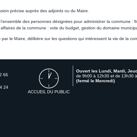
ssion précise auprès des adjoints ou du Maire.
 l’ensemble des personnes désignées pour administrer la commune : Ma
es affaires de la commune : vote du budget, gestion du domaine municipa
par le Maire, délibère sur les questions qui intéressent la vie de la co
Ouvert les Lundi, Mardi, Jeud
2 66
de 9h00 à 12h30 et de 13h30 
(fermé le Mercredi)
4 24
ACCUEIL DU PUBLIC